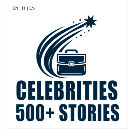
EN
|
IT
|
ES