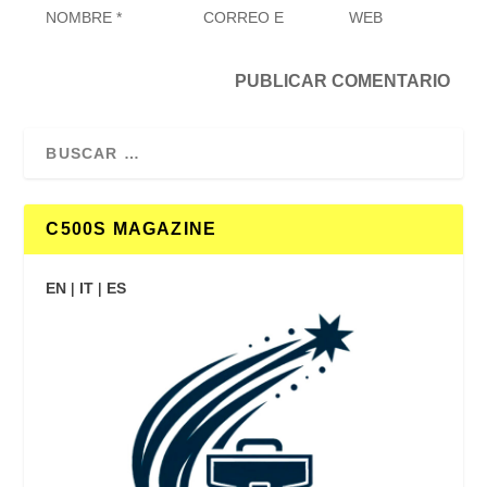
C500S MAGAZINE
EN
|
IT
|
ES