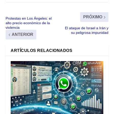
PRÓXIMO
Protestas en Los Ángeles: el
alto precio económico de la
violencia
El ataque de Israel a Irán y
su peligrosa impunidad
ANTERIOR
ARTÍCULOS RELACIONADOS