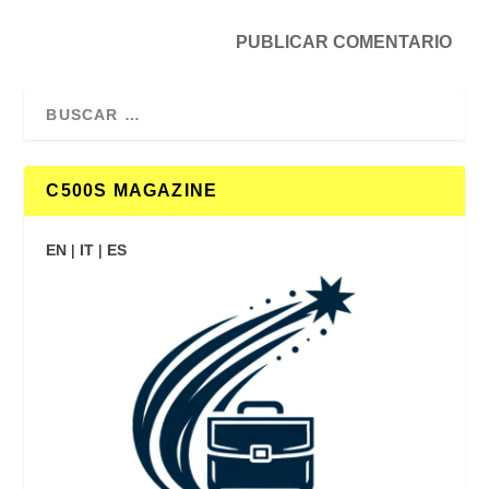
C500S MAGAZINE
EN
|
IT
|
ES