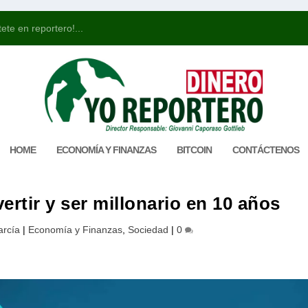
ete en reportero!...
HOME
ECONOMÍA Y FINANZAS
BITCOIN
CONTÁCTENOS
ertir y ser millonario en 10 años
arcía
|
Economía y Finanzas
,
Sociedad
|
0