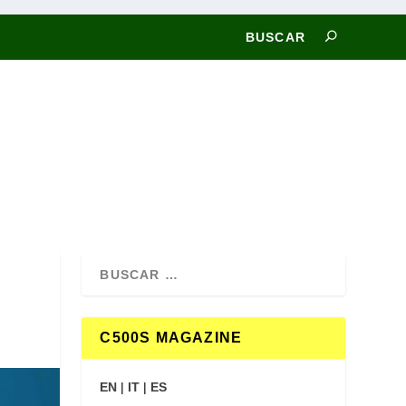
C500S MAGAZINE
EN
|
IT
|
ES