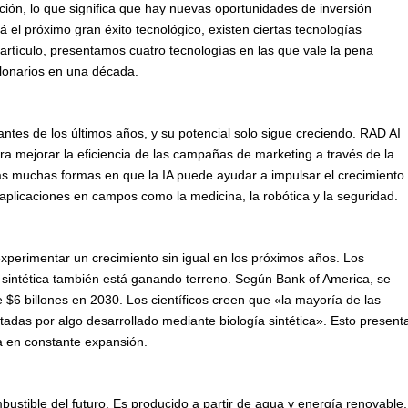
ción, lo que significa que hay nuevas oportunidades de inversión
erá el próximo gran éxito tecnológico, existen ciertas tecnologías
artículo, presentamos cuatro tecnologías en las que vale la pena
illonarios en una década.
ntes de los últimos años, y su potencial solo sigue creciendo. RAD AI
ara mejorar la eficiencia de las campañas de marketing a través de la
s muchas formas en que la IA puede ayudar a impulsar el crecimiento
ne aplicaciones en campos como la medicina, la robótica y la seguridad.
perimentar un crecimiento sin igual en los próximos años. Los
a sintética también está ganando terreno. Según Bank of America, se
e $6 billones en 2030. Los científicos creen que «la mayoría de las
tadas por algo desarrollado mediante biología sintética». Esto present
a en constante expansión.
ustible del futuro. Es producido a partir de agua y energía renovable,