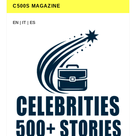
C500S MAGAZINE
EN
|
IT
|
ES