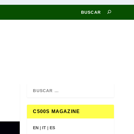
C500S MAGAZINE
EN
|
IT
|
ES