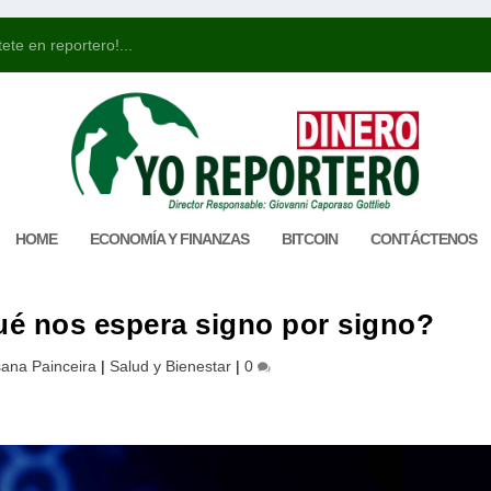
ete en reportero!...
HOME
ECONOMÍA Y FINANZAS
BITCOIN
CONTÁCTENOS
é nos espera signo por signo?
ana Painceira
|
Salud y Bienestar
|
0