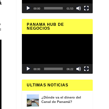
á
00:00
01:53
y
s
PANAMA HUB DE
NEGOCIOS
l
Reproductor
de
vídeo
00:00
06:22
ULTIMAS NOTICIAS
¿Dónde va el dinero del
Canal de Panamá?