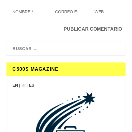
C500S MAGAZINE
EN
|
IT
|
ES