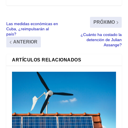
PRÓXIMO
Las medidas económicas en
Cuba, ¿reimpulsarán al
país?
¿Cuánto ha costado la
detención de Julian
ANTERIOR
Assange?
ARTÍCULOS RELACIONADOS