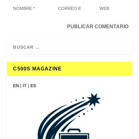
C500S MAGAZINE
EN
|
IT
|
ES