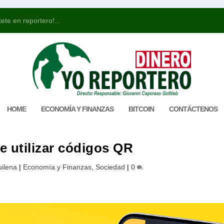
ete en reportero!...
HOME
ECONOMÍA Y FINANZAS
BITCOIN
CONTÁCTENOS
e utilizar códigos QR
ilena
|
Economía y Finanzas
,
Sociedad
|
0