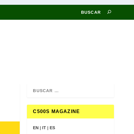
C500S MAGAZINE
EN
|
IT
|
ES