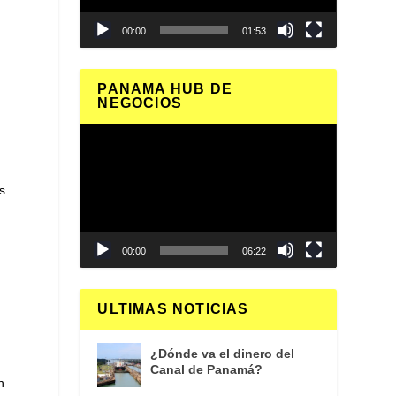
00:00
01:53
PANAMA HUB DE
NEGOCIOS
Reproductor
de
vídeo
s
00:00
06:22
ULTIMAS NOTICIAS
¿Dónde va el dinero del
Canal de Panamá?
n