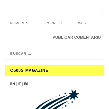
C500S MAGAZINE
EN
|
IT
|
ES