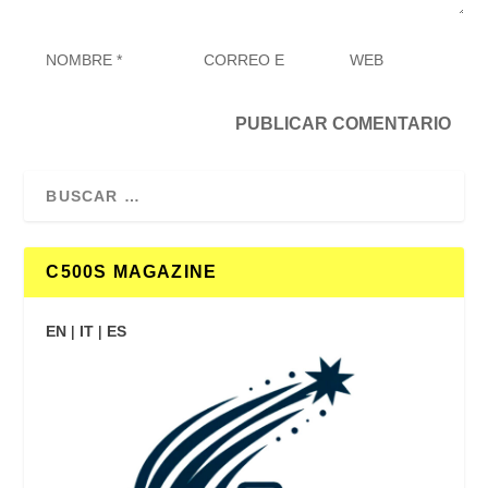
C500S MAGAZINE
EN
|
IT
|
ES