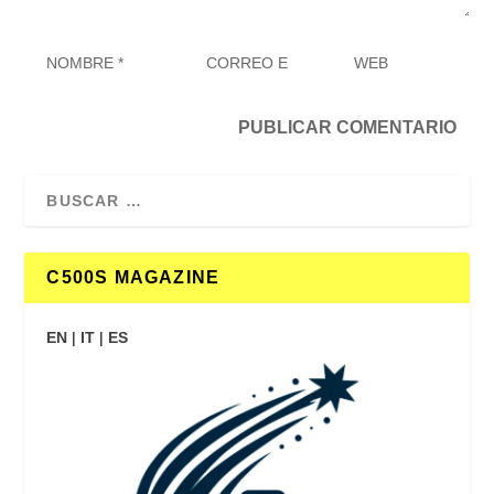
C500S MAGAZINE
EN
|
IT
|
ES