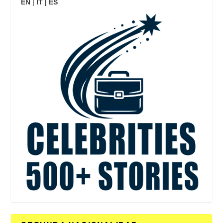
EN
|
IT
|
ES