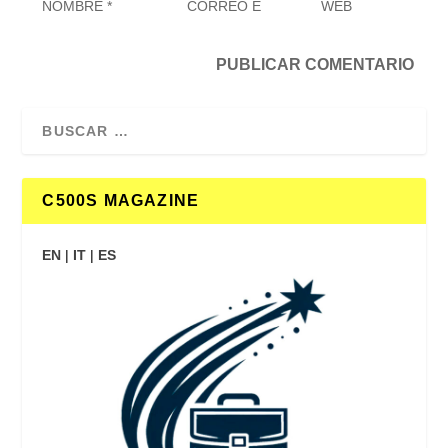
C500S MAGAZINE
EN
|
IT
|
ES