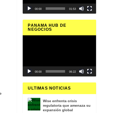
00:00
01:53
PANAMA HUB DE
NEGOCIOS
Reproductor
de
vídeo
00:00
06:22
ULTIMAS NOTICIAS
e
Wise enfrenta crisis
regulatoria que amenaza su
expansión global