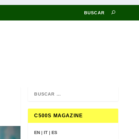
C500S MAGAZINE
EN
|
IT
|
ES