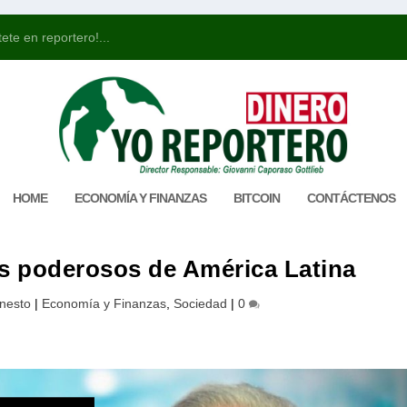
ete en reportero!...
HOME
ECONOMÍA Y FINANZAS
BITCOIN
CONTÁCTENOS
s poderosos de América Latina
nesto
|
Economía y Finanzas
,
Sociedad
|
0