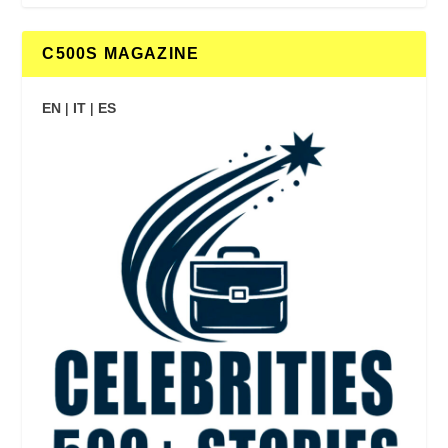
C500S MAGAZINE
EN
|
IT
|
ES