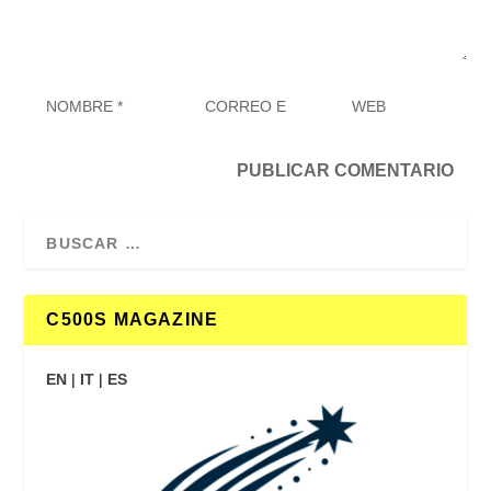
C500S MAGAZINE
EN
|
IT
|
ES