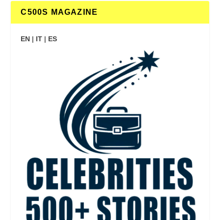
C500S MAGAZINE
EN
|
IT
|
ES