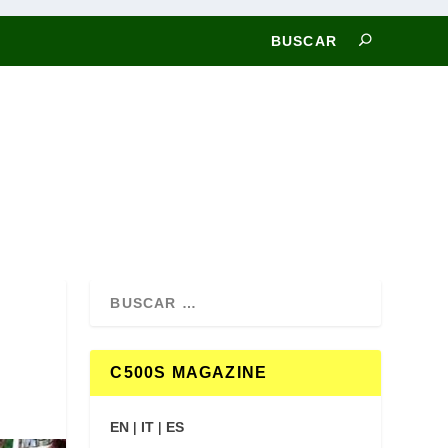
C500S MAGAZINE
EN
|
IT
|
ES