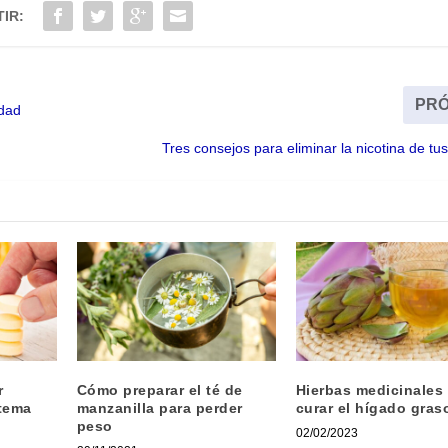
IR:
PRÓ
idad
Tres consejos para eliminar la nicotina de t
r
Cómo preparar el té de
Hierbas medicinales
stema
manzanilla para perder
curar el hígado gras
peso
02/02/2023