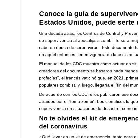
Conoce la guía de superviven
Estados Unidos, puede serte 
Una década atrás, los Centros de Control y Prev
de supervivencia al apocalipsis zombi. Te será muy 
sabe en época de coronavirus.. Este documento h
en aquel entonces tienen vigencia en la crisis actu
El manual de los CDC muestra cómo actuar en sit
creadores del documento se basaron nada menos qu
profecías”, el francés vaticinó que, en 2021, pri
populares zombis), y, luego, llegaría el “fin del mu
De acuerdo con los CDC, ellos publicaron ese docu
atraídos por el “tema zombi”. Los científicos lo 
supervivencia en situaciones de desastre, como i
No te olvides el kit de emergen
del coronavirus
¿Qué llevar en un kit de emergencia, tanto para e