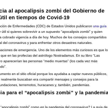
cia al apocalipsis zombi del Gobierno de
útil en tiempos de Covid-19
ención de Enfermedades (CDC) de Estados Unidos publicaron
una guía
útil si quieres sobrevivir a un supuesto “apocalipsis zombi” y quien
a cobrado vigencia a día de hoy. Muchos de los consejos compartidos
al del coronavirus y para enfrentar otros desastres naturales.
uaciones de emergencia. Uno de los elementos más curiosos es que lo
e en las profecías del astrólogo Nostradamus. En su libro “Las
mero aparecerían las personas “medio muertas” (los cada vez más
ndo”.
mento en el sitio oficial porque los ayudaba a captar nuevos públicos,
que realmente buscaban era compartir mensajes y consejos para la
nundaciones, terremotos, huracanes y, también, pandemias.
cia para el “apocalipsis zombi” y la pandemi
l “apocalipsis zombi” como en la pandemia del coronavirus? La guía de