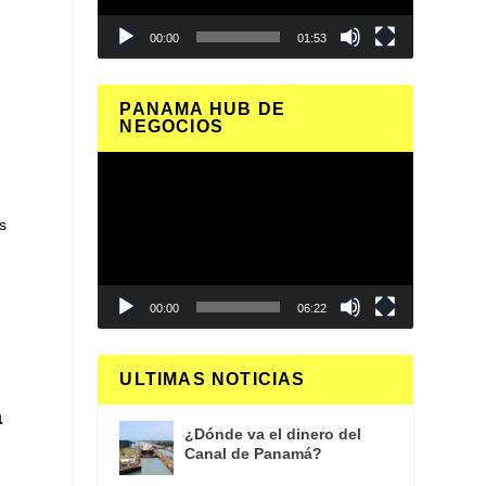
00:00
01:53
PANAMA HUB DE
NEGOCIOS
Reproductor
de
vídeo
s
00:00
06:22
ULTIMAS NOTICIAS
a
¿Dónde va el dinero del
Canal de Panamá?