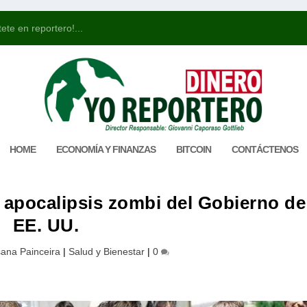
ete en reportero!...
HOME
ECONOMÍA Y FINANZAS
BITCOIN
CONTÁCTENOS
l apocalipsis zombi del Gobierno de
EE. UU.
ana Painceira
|
Salud y Bienestar
|
0