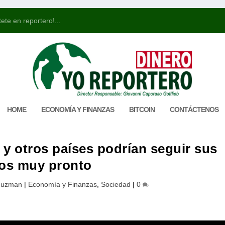
ete en reportero!...
HOME
ECONOMÍA Y FINANZAS
BITCOIN
CONTÁCTENOS
 y otros países podrían seguir sus
os muy pronto
 Guzman
|
Economía y Finanzas
,
Sociedad
|
0