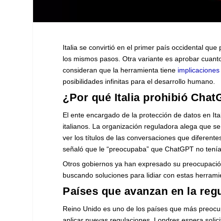
Italia se convirtió en el primer país occidental q
los mismos pasos. Otra variante es aprobar cuanto a
consideran que la herramienta tiene
implicaciones
posibilidades infinitas para el desarrollo humano.
¿Por qué Italia prohibió Cha
El ente encargado de la protección de datos en I
italianos. La organización reguladora alega que s
ver los títulos de las conversaciones que diferentes
señaló que le “preocupaba” que ChatGPT no tenía 
Otros gobiernos ya han expresado su preocupación s
buscando soluciones para lidiar con estas herrami
Países que avanzan en la regul
Reino Unido es uno de los países que más preocupac
aplicar nuevas regulaciones, Londres espera solici