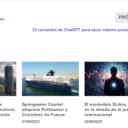
PRÓ
res
10 comandos de ChatGPT para sacar máximo prove
a
Springwater Capital
El escándalo $Libra, 
euforia,
adquiere Pullmantur y
en la mirada de la ju
usión
Croisières de France
internacional
07/05/2022
02/06/2025