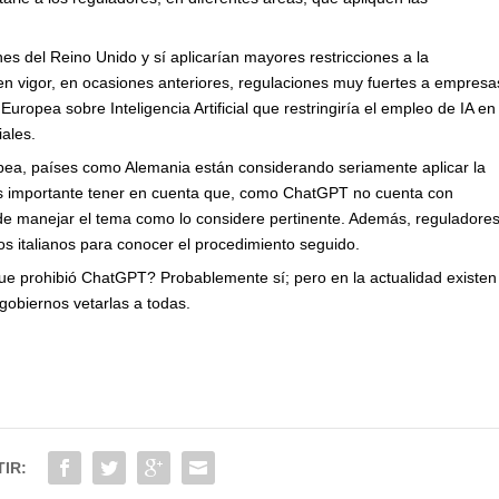
s del Reino Unido y sí aplicarían mayores restricciones a la
o en vigor, en ocasiones anteriores, regulaciones muy fuertes a empresa
uropea sobre Inteligencia Artificial que restringiría el empleo de IA en
iales.
opea, países como Alemania están considerando seriamente aplicar la
Es importante tener en cuenta que, como ChatGPT no cuenta con
 de manejar el tema como lo considere pertinente. Además, reguladore
s italianos para conocer el procedimiento seguido.
que prohibió ChatGPT? Probablemente sí; pero en la actualidad existen
 gobiernos vetarlas a todas.
IR: