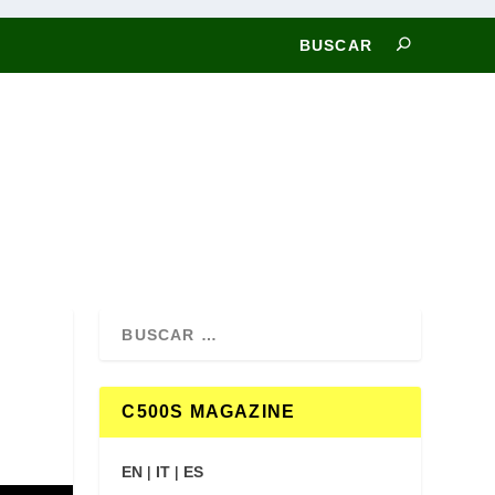
C500S MAGAZINE
EN
|
IT
|
ES