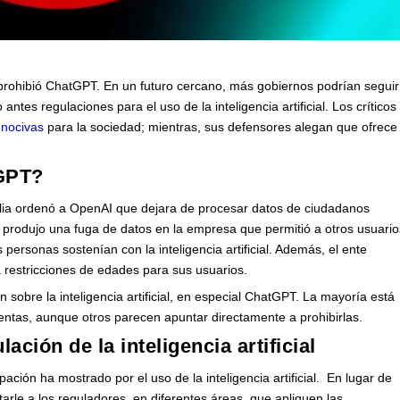
ue prohibió ChatGPT. En un futuro cercano, más gobiernos podrían seguir
ntes regulaciones para el uso de la inteligencia artificial. Los críticos
 nocivas
para la sociedad; mientras, sus defensores alegan que ofrece
tGPT?
talia ordenó a OpenAI que dejara de procesar datos de ciudadanos
e produjo una fuga de datos en la empresa que permitió a otros usuario
 personas sostenían con la inteligencia artificial. Además, el ente
restricciones de edades para sus usuarios.
obre la inteligencia artificial, en especial ChatGPT. La mayoría está
entas, aunque otros parecen apuntar directamente a prohibirlas.
ación de la inteligencia artificial
ión ha mostrado por el uso de la inteligencia artificial. En lugar de
tarle a los reguladores, en diferentes áreas, que apliquen las