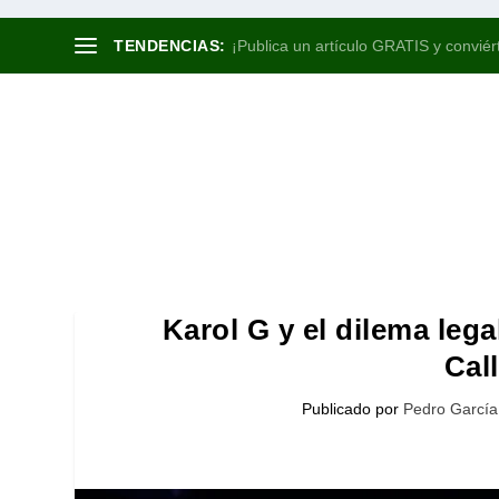
TENDENCIAS:
¡Publica un artículo GRATIS y conviért
Karol G y el dilema lega
Cal
Publicado por
Pedro García