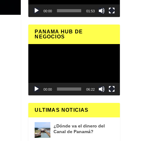
00:00
01:53
PANAMA HUB DE
NEGOCIOS
l
Reproductor
de
vídeo
00:00
06:22
ULTIMAS NOTICIAS
s
¿Dónde va el dinero del
Canal de Panamá?