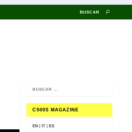
C500S MAGAZINE
EN
|
IT
|
ES