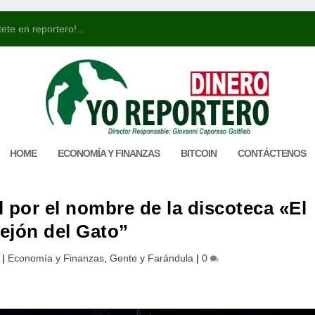
ete en reportero!...
HOME
ECONOMÍA Y FINANZAS
BITCOIN
CONTÁCTENOS
l por el nombre de la discoteca «El
lejón del Gato”
|
Economía y Finanzas
,
Gente y Farándula
|
0