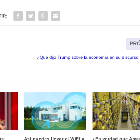
IR:
PRÓ
¿Qué dijo Trump sobre la economía en su discurso 
ás:
Así puedes llevar el WiFi a
¿Es verdad que Ama