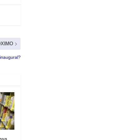
XIMO
inaugural?
zon