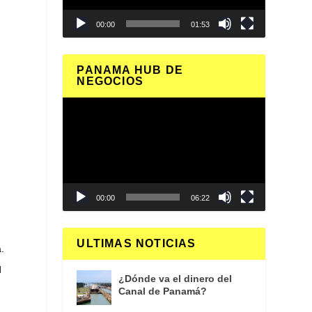
00:00
01:53
PANAMA HUB DE
NEGOCIOS
Reproductor
de
vídeo
00:00
06:22
ULTIMAS NOTICIAS
.
d
¿Dónde va el dinero del
Canal de Panamá?