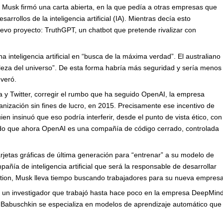
n Musk firmó una carta abierta, en la que pedía a otras empresas que
rrollos de la inteligencia artificial (IA). Mientras decía esto
evo proyecto: TruthGPT, un chatbot que pretende rivalizar con
nteligencia artificial en “busca de la máxima verdad”. El australiano
aleza del universo”. De esta forma habría más seguridad y sería menos
everó.
 y Twitter, corregir el rumbo que ha seguido OpenAI, la empresa
ización sin fines de lucro, en 2015. Precisamente ese incentivo de
en insinuó que eso podría interferir, desde el punto de vista ético, con
ado que ahora OpenAI es una compañía de código cerrado, controlada
jetas gráficas de última generación para “entrenar” a su modelo de
ñía de inteligencia artificial que será la responsable de desarrollar
ion, Musk lleva tiempo buscando trabajadores para su nueva empresa
n, un investigador que trabajó hasta hace poco en la empresa DeepMin
 Babuschkin se especializa en modelos de aprendizaje automático que