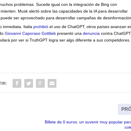
chos problemas. Sucede igual con la integración de Bing con
ienten. Musk alertó sobre las capacidades de la IA para desarrollar
o puede ser aprovechado para desarrollar campañas de desinformación
o inmediata. Italia
prohibió
el uso de ChatGPT; otros países avanzan e
ado
Giovanni Caporaso Gottlieb
presentó una
denuncia
contra ChatGP
uedará por ver si TruthGPT logra ser algo diferente a sus competidores.
IR:
PRÓ
Billete de 0 euros: un suvenir muy popular para
col