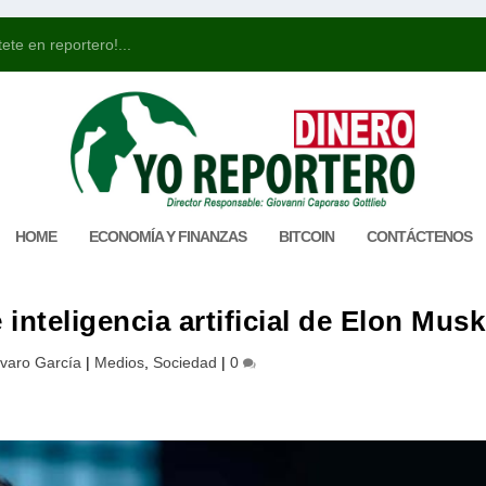
ete en reportero!...
HOME
ECONOMÍA Y FINANZAS
BITCOIN
CONTÁCTENOS
inteligencia artificial de Elon Musk
lvaro García
|
Medios
,
Sociedad
|
0