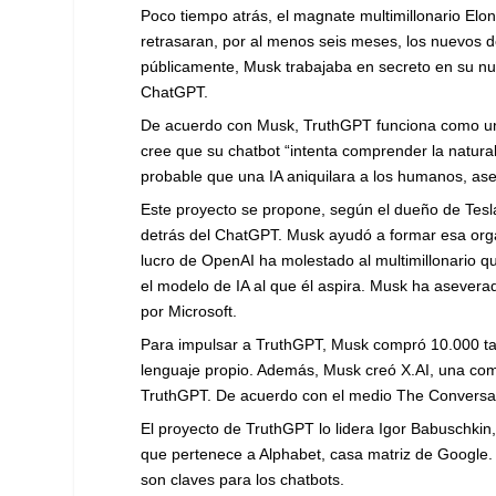
Poco tiempo atrás, el magnate multimillonario Elo
retrasaran, por al menos seis meses, los nuevos desa
públicamente, Musk trabajaba en secreto en su nu
ChatGPT.
De acuerdo con Musk, TruthGPT funciona como una i
cree que su chatbot “intenta comprender la natur
probable que una IA aniquilara a los humanos, as
Este proyecto se propone, según el dueño de Tesla
detrás del ChatGPT. Musk ayudó a formar esa organ
lucro de OpenAI ha molestado al multimillonario qui
el modelo de IA al que él aspira. Musk ha asever
por Microsoft.
Para impulsar a TruthGPT, Musk compró 10.000 tar
lenguaje propio. Además, Musk creó X.AI, una compa
TruthGPT. De acuerdo con el medio The Conversat
El proyecto de TruthGPT lo lidera Igor Babuschki
que pertenece a Alphabet, casa matriz de Google.
son claves para los chatbots.