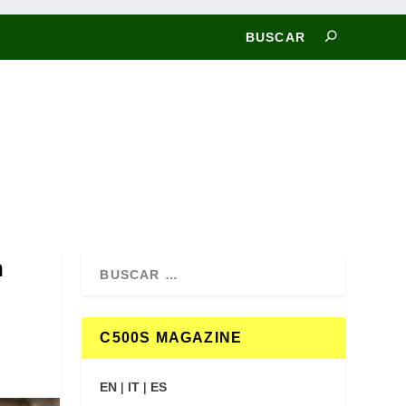
n
C500S MAGAZINE
EN
|
IT
|
ES