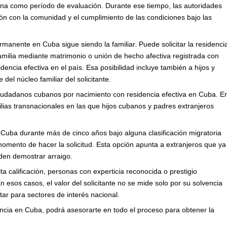
iona como período de evaluación. Durante ese tiempo, las autoridades
ción con la comunidad y el cumplimiento de las condiciones bajo las
rmanente en Cuba sigue siendo la familiar. Puede solicitar la residenci
milia mediante matrimonio o unión de hecho afectiva registrada con
ncia efectiva en el país. Esa posibilidad incluye también a hijos y
el núcleo familiar del solicitante.
iudadanos cubanos por nacimiento con residencia efectiva en Cuba. E
milias transnacionales en las que hijos cubanos y padres extranjeros
Cuba durante más de cinco años bajo alguna clasificación migratoria
momento de hacer la solicitud. Esta opción apunta a extranjeros que ya
eden demostrar arraigo.
 calificación, personas con experticia reconocida o prestigio
En esos casos, el valor del solicitante no se mide solo por su solvencia
ar para sectores de interés nacional.
encia en Cuba, podrá asesorarte en todo el proceso para obtener la