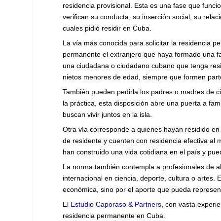
residencia provisional. Esta es una fase que func
verifican su conducta, su inserción social, su rela
cuales pidió residir en Cuba.
La vía más conocida para solicitar la residencia pe
permanente el extranjero que haya formado una fa
una ciudadana o ciudadano cubano que tenga reside
nietos menores de edad, siempre que formen parte d
También pueden pedirla los padres o madres de c
la práctica, esta disposición abre una puerta a fa
buscan vivir juntos en la isla.
Otra vía corresponde a quienes hayan residido en 
de residente y cuenten con residencia efectiva al 
han construido una vida cotidiana en el país y pu
La norma también contempla a profesionales de alta
internacional en ciencia, deporte, cultura o artes. 
económica, sino por el aporte que pueda represent
El
Estudio Caporaso & Partners
, con vasta experi
residencia permanente en Cuba.