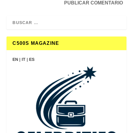
C500S MAGAZINE
EN
|
IT
|
ES