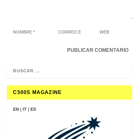
C500S MAGAZINE
EN
|
IT
|
ES