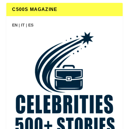
C500S MAGAZINE
EN
|
IT
|
ES