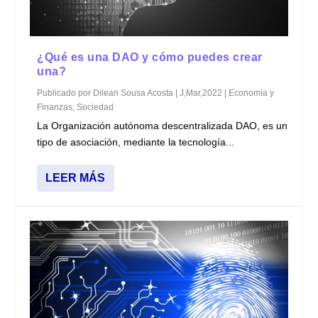
¿Qué es una DAO y cómo puedes crear
una?
Publicado por
Dilean Sousa Acosta
|
J,Mar,2022
|
Economía y
Finanzas
,
Sociedad
La Organización autónoma descentralizada DAO, es un
tipo de asociación, mediante la tecnología...
LEER MÁS