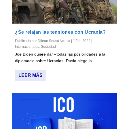
¿Se relajan las tensiones con Ucrania?
Publicado por
Dilean Sousa Acosta
|
J,Feb,2022
|
Internacionales
,
Sociedad
Joe Biden quiere dar «todas las posibilidades a la
diplomacia sobre Ucrania». Rusia niega la...
LEER MÁS