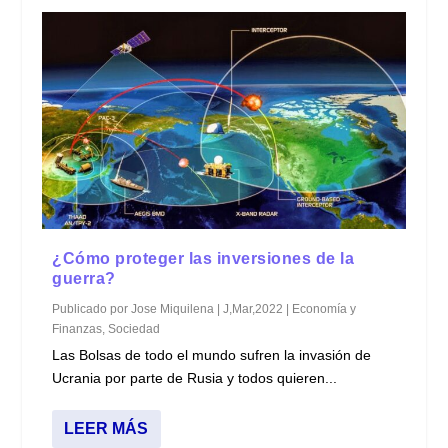
¿Cómo proteger las inversiones de la
guerra?
Publicado por
Jose Miquilena
|
J,Mar,2022
|
Economía y
Finanzas
,
Sociedad
Las Bolsas de todo el mundo sufren la invasión de
Ucrania por parte de Rusia y todos quieren...
LEER MÁS