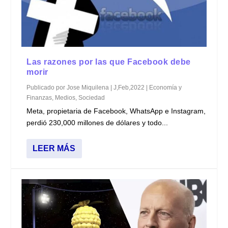
Las razones por las que Facebook debe
morir
Publicado por
Jose Miquilena
|
J,Feb,2022
|
Economía y
Finanzas
,
Medios
,
Sociedad
Meta, propietaria de Facebook, WhatsApp e Instagram,
perdió 230,000 millones de dólares y todo...
LEER MÁS