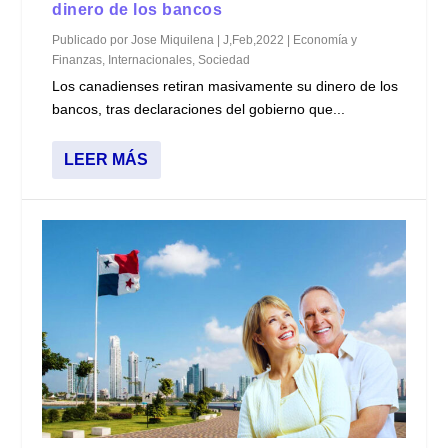
dinero de los bancos
Publicado por
Jose Miquilena
|
J,Feb,2022
|
Economía y
Finanzas
,
Internacionales
,
Sociedad
Los canadienses retiran masivamente su dinero de los
bancos, tras declaraciones del gobierno que...
LEER MÁS