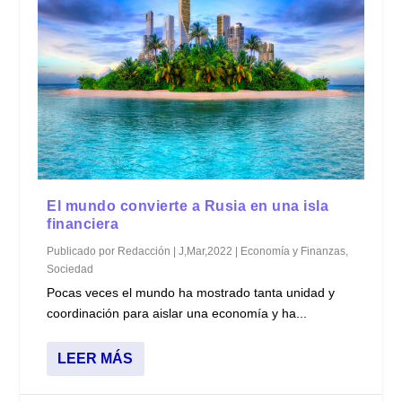
El mundo convierte a Rusia en una isla
financiera
Publicado por
Redacción
|
J,Mar,2022
|
Economía y Finanzas
,
Sociedad
Pocas veces el mundo ha mostrado tanta unidad y
coordinación para aislar una economía y ha...
LEER MÁS