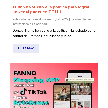
Trump ha vuelto a la política para lograr
volver al poder en EE.UU.
Publicado por
Jose Miquilena
|
J,Feb,2022
|
Estados Unidos
,
Internacionales
,
Sociedad
Donald Trump ha vuelto a la política. Ha luchado por el
control del Partido Republicano y lo ha...
LEER MÁS