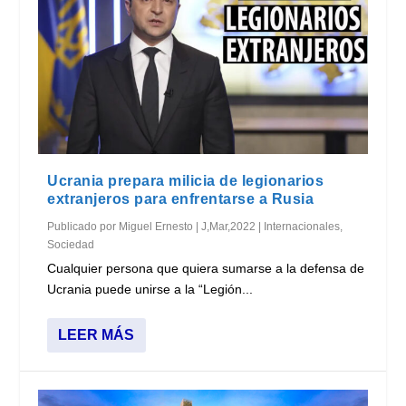
Ucrania prepara milicia de legionarios
extranjeros para enfrentarse a Rusia
Publicado por
Miguel Ernesto
|
J,Mar,2022
|
Internacionales
,
Sociedad
Cualquier persona que quiera sumarse a la defensa de
Ucrania puede unirse a la “Legión...
LEER MÁS