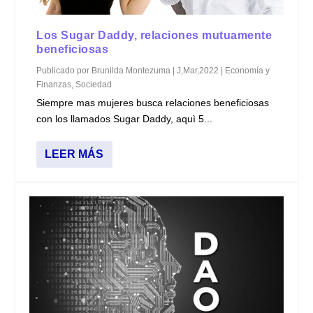
Los Sugar Daddy, relaciones mutuamente
beneficiosas
Publicado por
Brunilda Montezuma
|
J,Mar,2022
|
Economía y
Finanzas
,
Sociedad
Siempre mas mujeres busca relaciones beneficiosas
con los llamados Sugar Daddy, aquì 5...
LEER MÁS