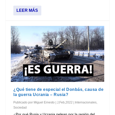
LEER MÁS
¿Qué tiene de especial el Donbás, causa de
la guerra Ucrania – Rusia?
Publicado por
Miguel Ernesto
|
J,Feb,2022
|
Internacionales
,
Sociedad
¿Por qué Rusia y Ucrania pelean por la región del