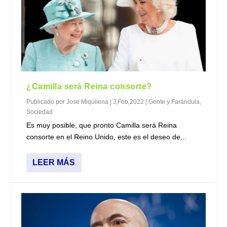
¿Camilla será Reina consorte?
Publicado por
Jose Miquilena
|
J,Feb,2022
|
Gente y Farándula
,
Sociedad
Es muy posible, que pronto Camilla será Reina
consorte en el Reino Unido, este es el deseo de...
LEER MÁS